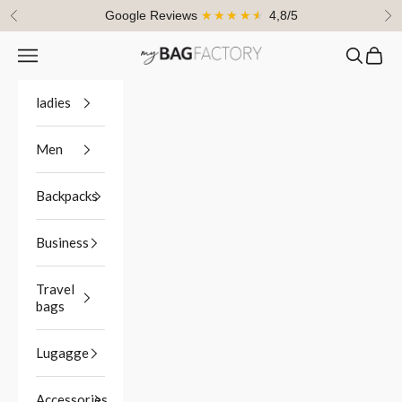
Skip to content
Google Reviews
★★★★★
4,8/5
Previous
Ne
Navigation menu
Search
Cart
myBagFactory
ladies
Men
Backpacks
Business
Travel
bags
Lugagge
Accessories